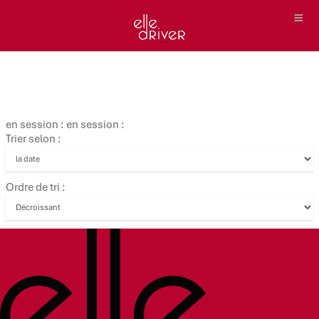
en session : en session :
Trier selon :
Ordre de tri :