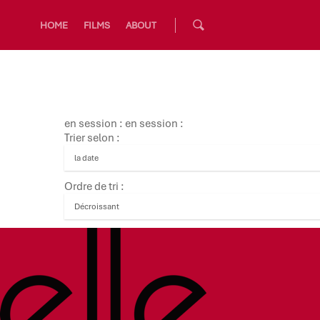
HOME
FILMS
ABOUT
en session : en session :
Trier selon :
Ordre de tri :