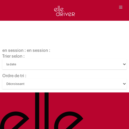
en session : en session :
Trier selon :
Ordre de tri :