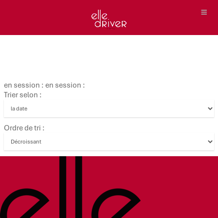
en session : en session :
Trier selon :
Ordre de tri :