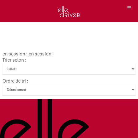
en session : en session :
Trier selon :
Ordre de tri :