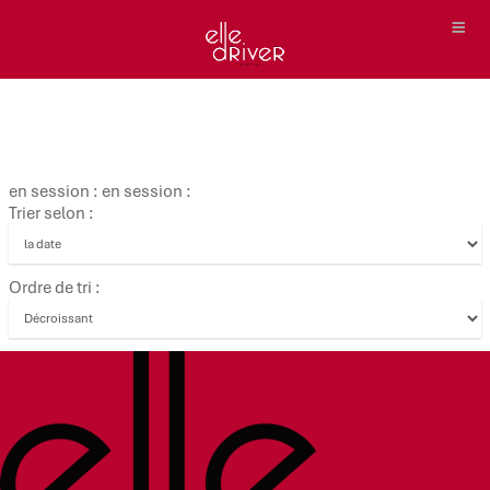
en session : en session :
Trier selon :
Ordre de tri :