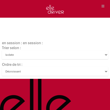
en session : en session :
Trier selon :
Ordre de tri :