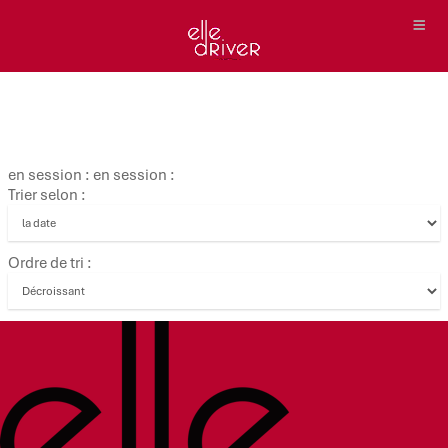
en session : en session :
Trier selon :
Ordre de tri :