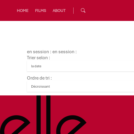
HOME
FILMS
ABOUT
en session : en session :
Trier selon :
Ordre de tri :