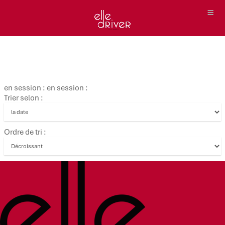
en session : en session :
Trier selon :
Ordre de tri :