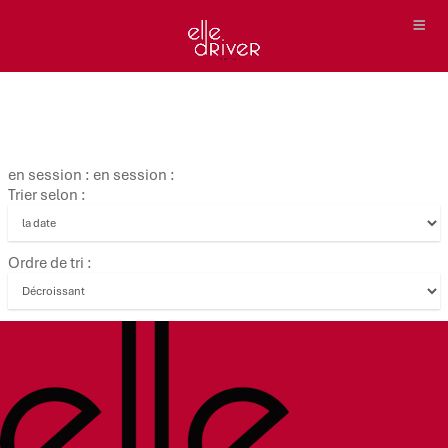
en session : en session :
Trier selon :
Ordre de tri :