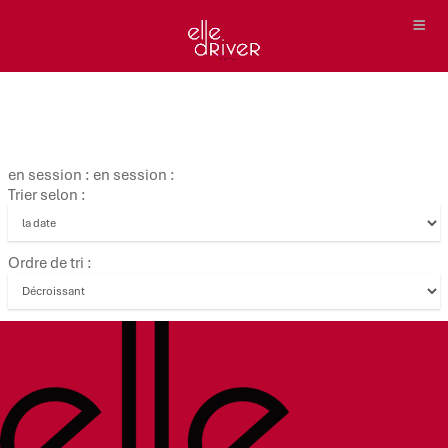
en session : en session :
Trier selon :
Ordre de tri :