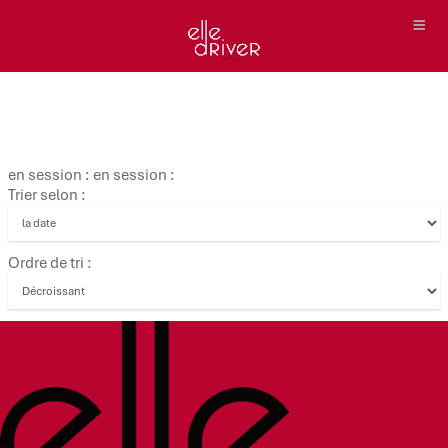
en session : en session :
Trier selon :
Ordre de tri :