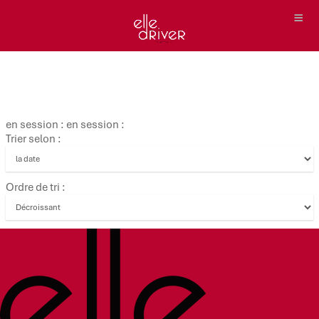
en session : en session :
Trier selon :
Ordre de tri :