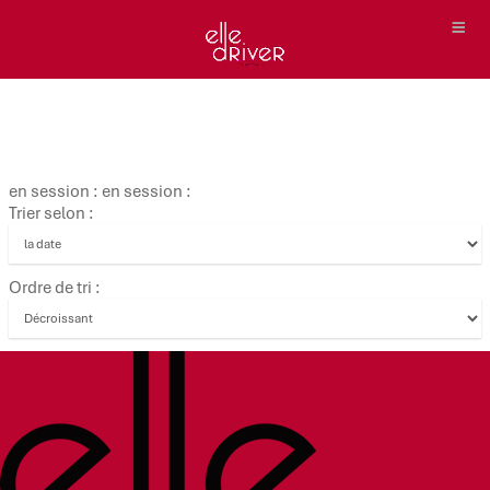
en session : en session :
Trier selon :
Ordre de tri :