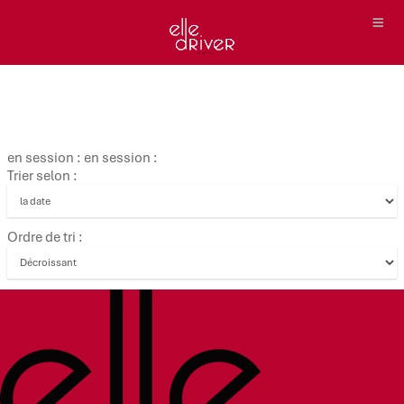
en session : en session :
Trier selon :
Ordre de tri :