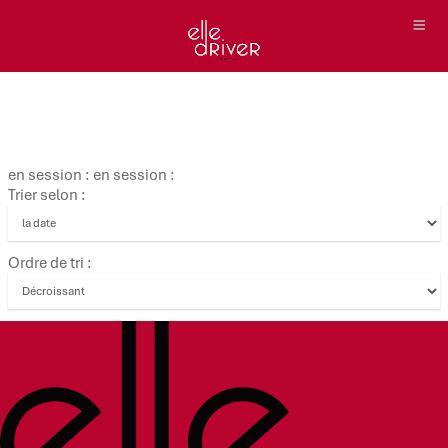
en session : en session :
Trier selon :
Ordre de tri :