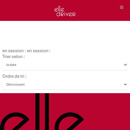
en session : en session :
Trier selon :
Ordre de tri :