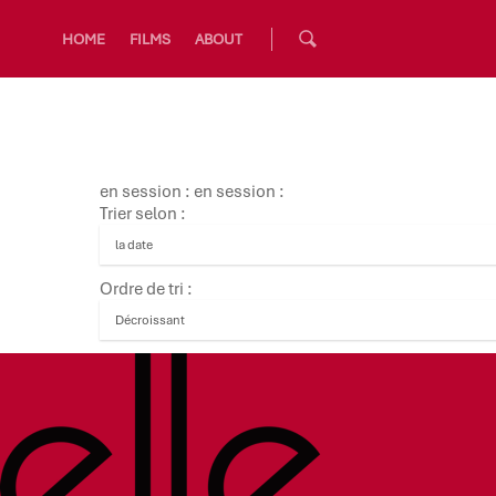
HOME
FILMS
ABOUT
en session : en session :
Trier selon :
Ordre de tri :