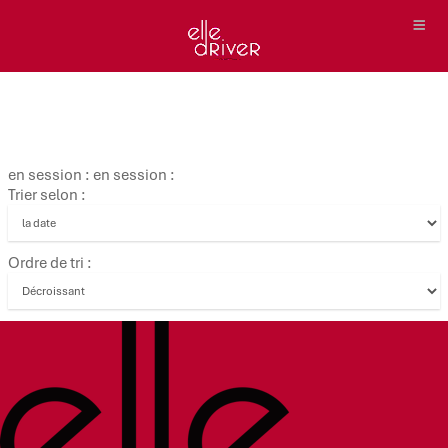
en session : en session :
Trier selon :
Ordre de tri :