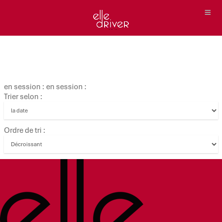
en session : en session :
Trier selon :
Ordre de tri :