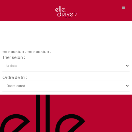
en session : en session :
Trier selon :
Ordre de tri :