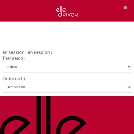
en session : en session :
Trier selon :
Ordre de tri :