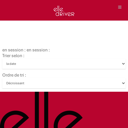
en session : en session :
Trier selon :
Ordre de tri :