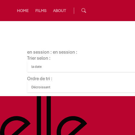
HOME
FILMS
ABOUT
en session : en session :
Trier selon :
Ordre de tri :