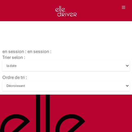
en session : en session :
Trier selon :
Ordre de tri :