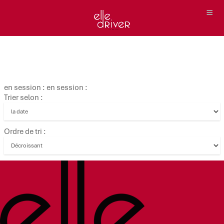
en session : en session :
Trier selon :
Ordre de tri :