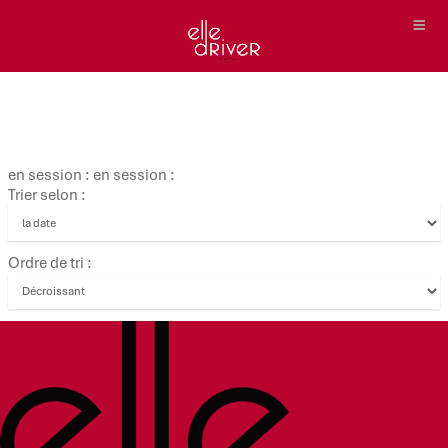
en session : en session :
Trier selon :
Ordre de tri :