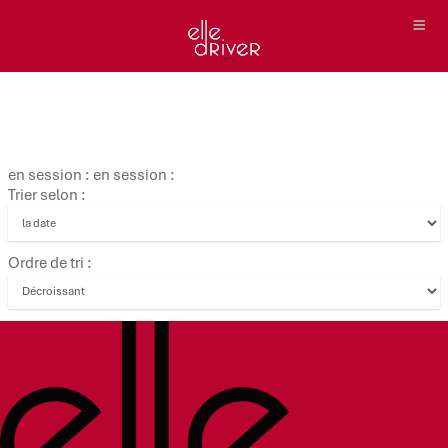
en session : en session :
Trier selon :
Ordre de tri :