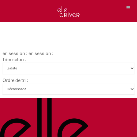
en session : en session :
Trier selon :
Ordre de tri :