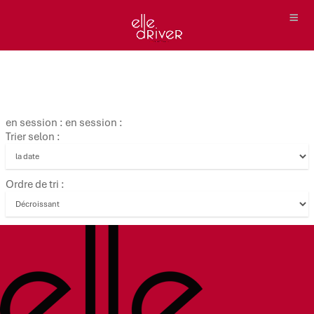
en session : en session :
Trier selon :
Ordre de tri :