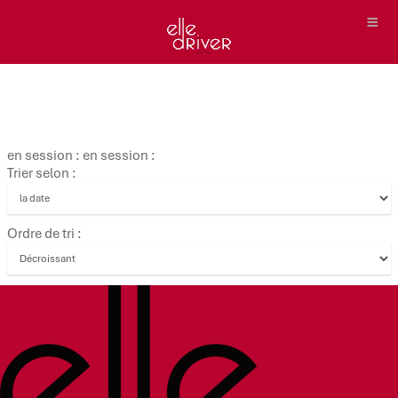
en session : en session :
Trier selon :
Ordre de tri :