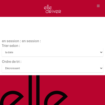
en session : en session :
Trier selon :
Ordre de tri :