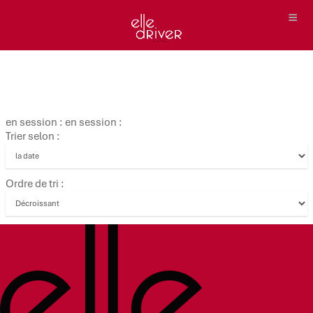
en session : en session :
Trier selon :
Ordre de tri :