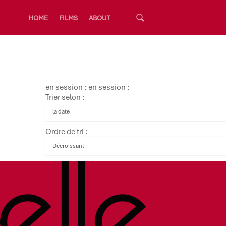
HOME
FILMS
ABOUT
en session : en session :
Trier selon :
Ordre de tri :