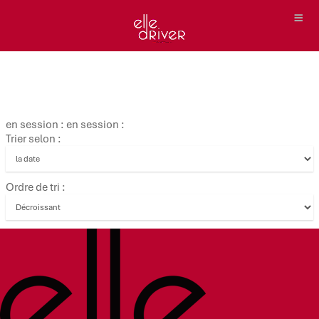
en session : en session :
Trier selon :
Ordre de tri :