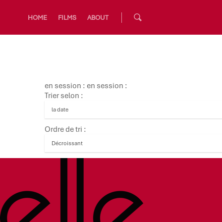
HOME
FILMS
ABOUT
en session : en session :
Trier selon :
Ordre de tri :