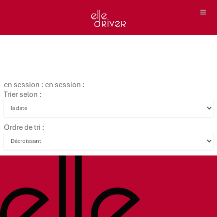
en session : en session :
Trier selon :
Ordre de tri :