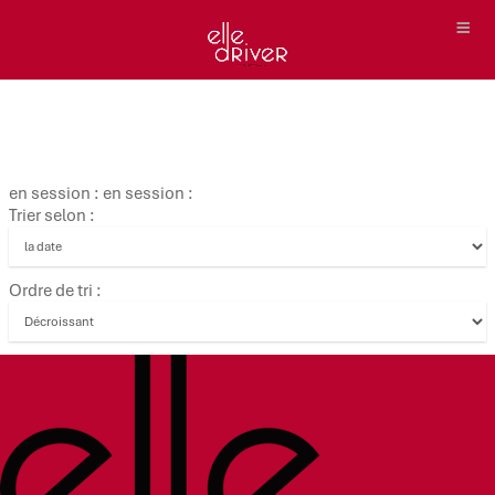
en session : en session :
Trier selon :
Ordre de tri :