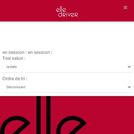
en session : en session :
Trier selon :
Ordre de tri :