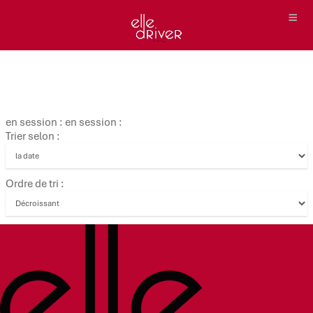
en session : en session :
Trier selon :
Ordre de tri :