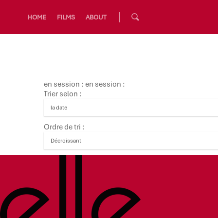
HOME
FILMS
ABOUT
en session : en session :
Trier selon :
Ordre de tri :