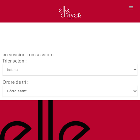
en session : en session :
Trier selon :
Ordre de tri :