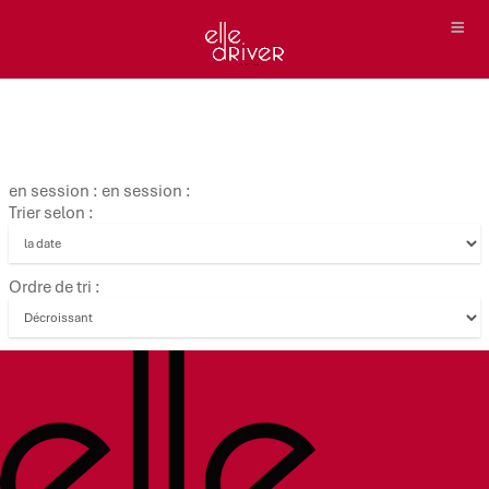
en session : en session :
Trier selon :
Ordre de tri :