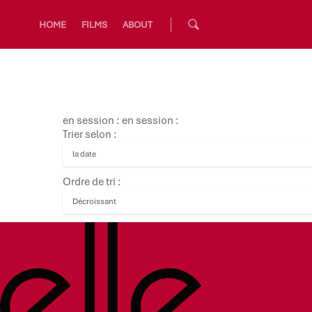
HOME
FILMS
ABOUT
en session : en session :
Trier selon :
Ordre de tri :