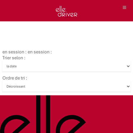
en session : en session :
Trier selon :
Ordre de tri :