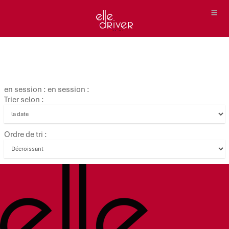
en session : en session :
Trier selon :
Ordre de tri :