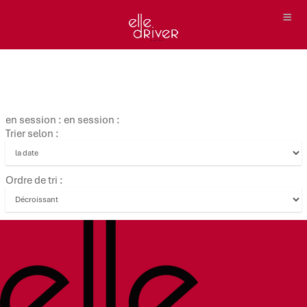
en session : en session :
Trier selon :
Ordre de tri :