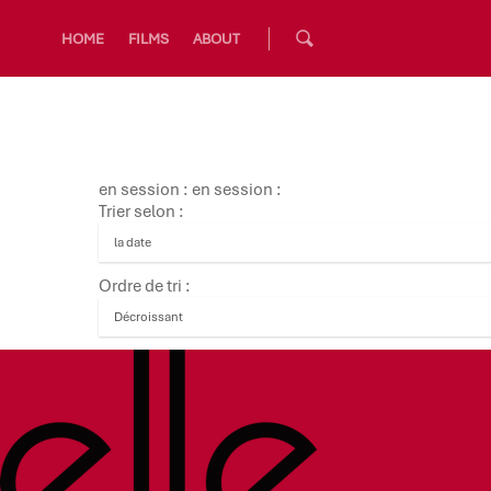
HOME
FILMS
ABOUT
en session : en session :
Trier selon :
Ordre de tri :