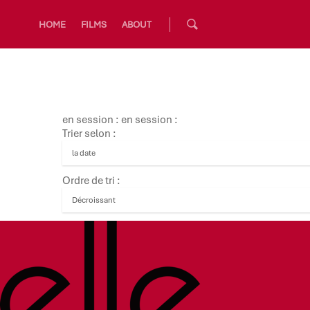
HOME
FILMS
ABOUT
en session : en session :
Trier selon :
Ordre de tri :